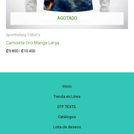
AGOTADO
Sportfishing T-Shirt's
Camiseta Oro Manga Larga
₡
9.850
-
₡
10.450
Inicio
Tienda en Línea
DTF TEXTIL
Catálogos
Lista de deseos