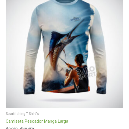
precios:
desde
₡9.850
hasta
₡10.450
Sportfishing T-Shirt's
Camiseta Pescador Manga Larga