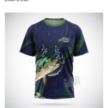
₡
9.850
-
₡
10.450
Rango
de
precios:
desde
₡8.100
hasta
₡8.700