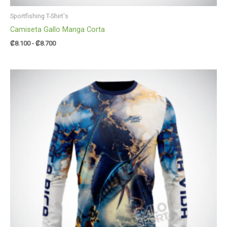
Sportfishing T-Shirt's
Camiseta Gallo Manga Corta
₡
8.100
-
₡
8.700
Rango
de
precios:
desde
₡9.850
hasta
₡10.450