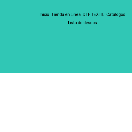
Inicio
Tienda en Línea
DTF TEXTIL
Catálogos
Lista de deseos