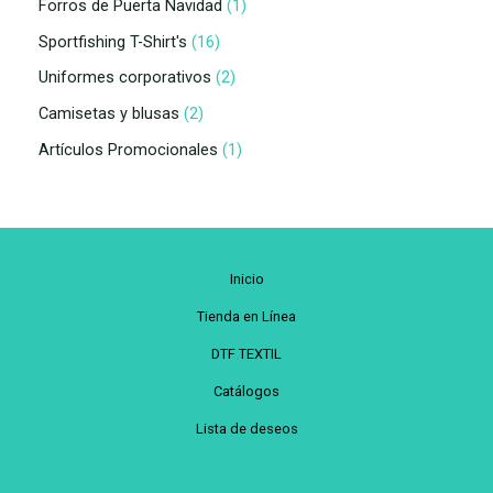
Forros de Puerta Navidad
1
Sportfishing T-Shirt's
16
Uniformes corporativos
2
Camisetas y blusas
2
Artículos Promocionales
1
Inicio
Tienda en Línea
DTF TEXTIL
Catálogos
Lista de deseos